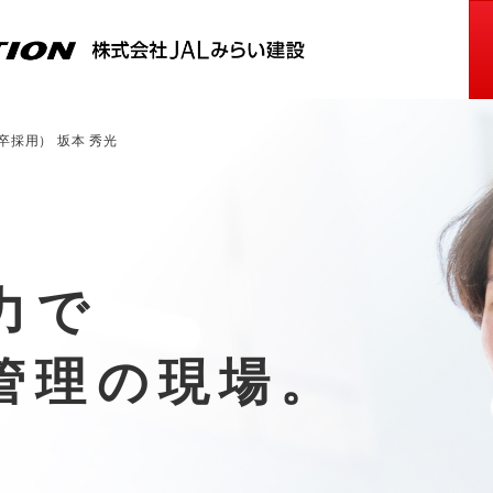
卒採用） 坂本 秀光
力で
管理の現場。