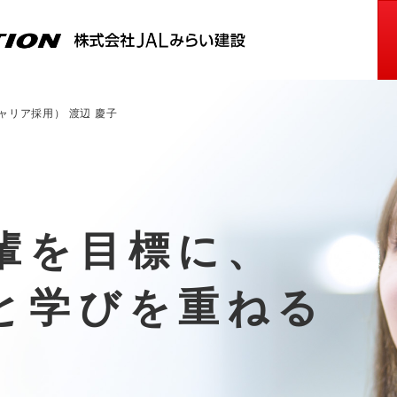
ャリア採用） 渡辺 慶子
輩を目標に、
と
学びを重ねる