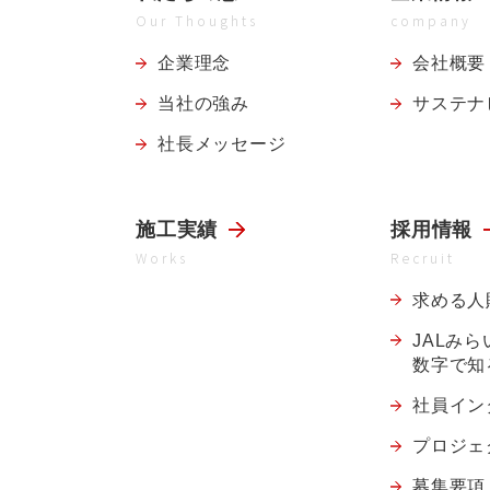
Our Thoughts
company
企業理念
会社概要
当社の強み
サステナ
社長メッセージ
施工実績
採用情報
Works
Recruit
求める人
JALみ
数字で知
社員イン
プロジェ
募集要項