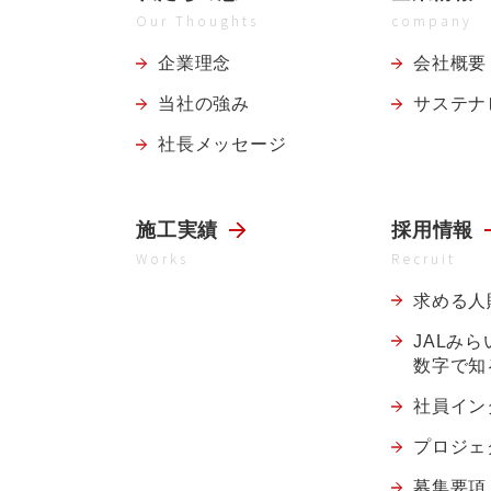
Our Thoughts
company
企業理念
会社概要
当社の強み
サステナ
社長メッセージ
施工実績
採用情報
Works
Recruit
求める人
JALみ
数字で知
社員イン
プロジェ
募集要項