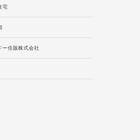
住宅
都
ドー住販株式会社