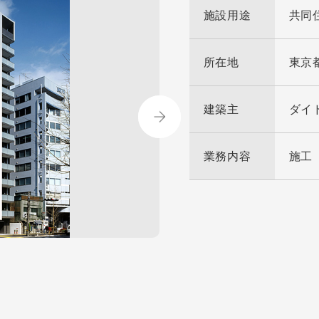
施設用途
共同
所在地
東京
建築主
ダイ
業務内容
施工