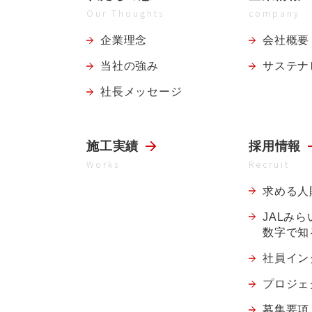
Our Thoughts
company
企業理念
会社概要
当社の強み
サステナ
社長メッセージ
施工実績
採用情報
Works
Recruit
求める人
JALみ
数字で知
社員イン
プロジェ
募集要項